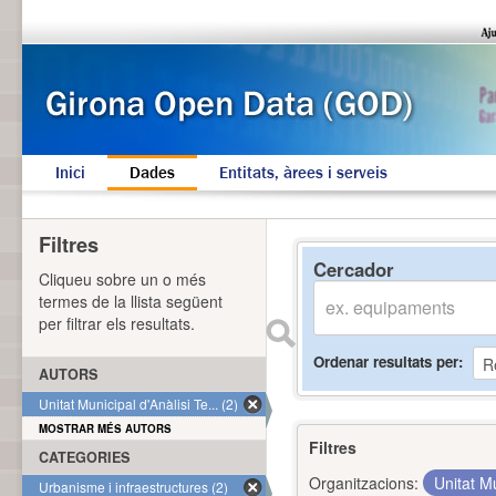
Inici
Dades
Entitats, àrees i serveis
Filtres
Cercador
Cliqueu sobre un o més
termes de la llista següent
per filtrar els resultats.
Ordenar resultats per
AUTORS
Unitat Municipal d'Anàlisi Te... (2)
MOSTRAR MÉS AUTORS
Filtres
CATEGORIES
Organitzacions:
Unitat Mu
Urbanisme i infraestructures (2)