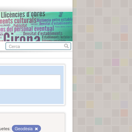
uetes:
Geodèsia