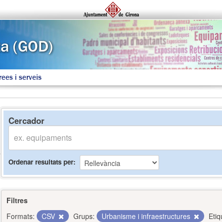
rees i serveis
Cercador
Ordenar resultats per
Filtres
Formats:
CSV
Grups:
Urbanisme i infraestructures
Etiq