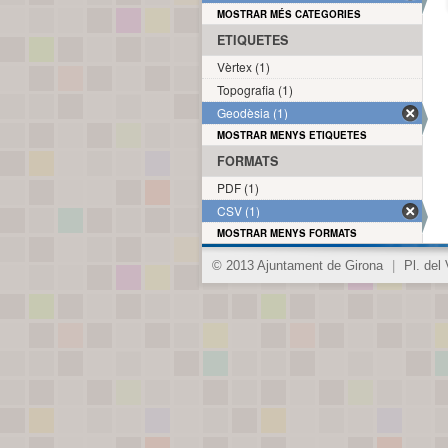
MOSTRAR MÉS CATEGORIES
ETIQUETES
Vèrtex (1)
Topografia (1)
Geodèsia (1)
MOSTRAR MENYS ETIQUETES
FORMATS
PDF (1)
CSV (1)
MOSTRAR MENYS FORMATS
© 2013 Ajuntament de Girona
|
Pl. del