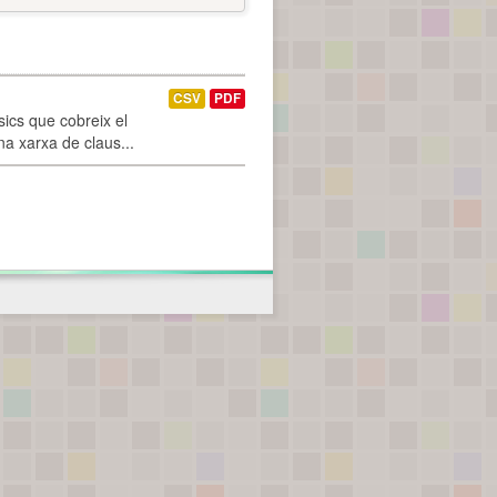
CSV
PDF
ics que cobreix el
na xarxa de claus...