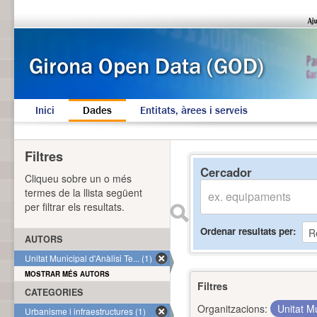
Inici
Dades
Entitats, àrees i serveis
Filtres
Cercador
Cliqueu sobre un o més
termes de la llista següent
per filtrar els resultats.
Ordenar resultats per
AUTORS
Unitat Municipal d'Anàlisi Te... (1)
MOSTRAR MÉS AUTORS
Filtres
CATEGORIES
Organitzacions:
Unitat Mu
Urbanisme i infraestructures (1)