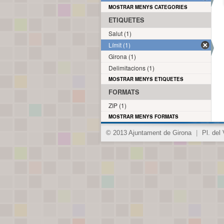
MOSTRAR MENYS CATEGORIES
ETIQUETES
Salut (1)
Límit (1)
Girona (1)
Delimitacions (1)
MOSTRAR MENYS ETIQUETES
FORMATS
ZIP (1)
MOSTRAR MENYS FORMATS
© 2013 Ajuntament de Girona
|
Pl. del