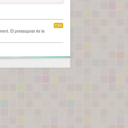
CSV
ament. El pressupost és la