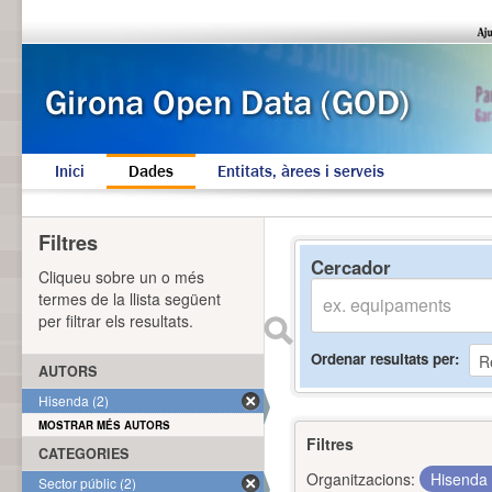
Inici
Dades
Entitats, àrees i serveis
Filtres
Cercador
Cliqueu sobre un o més
termes de la llista següent
per filtrar els resultats.
Ordenar resultats per
AUTORS
Hisenda (2)
MOSTRAR MÉS AUTORS
Filtres
CATEGORIES
Organitzacions:
Hisenda
Sector públic (2)