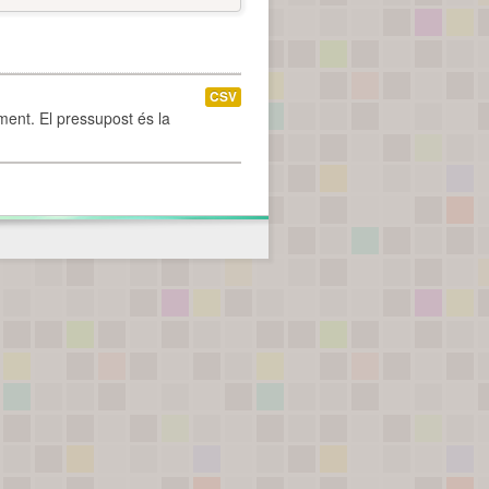
CSV
ament. El pressupost és la