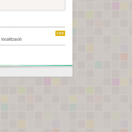
CSV
localització