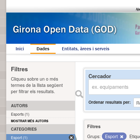
Inici
Dades
Entitats, àrees i serveis
Filtres
Cercador
Cliqueu sobre un o més
termes de la llista següent
per filtrar els resultats.
Ordenar resultats per
AUTORS
Esports (1)
MOSTRAR MÉS AUTORS
Filtres
CATEGORIES
Grups:
Esport
Etiqu
Esport (1)