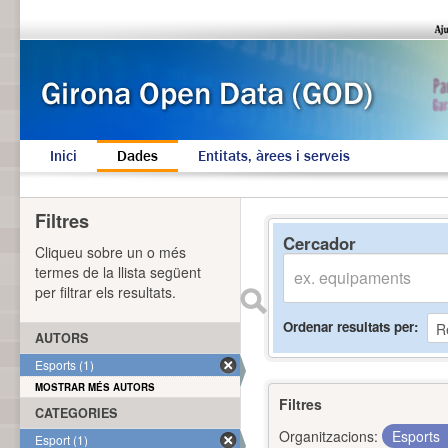
Inici
Dades
Entitats, àrees i serveis
Filtres
Cercador
Cliqueu sobre un o més
termes de la llista següent
per filtrar els resultats.
Ordenar resultats per
AUTORS
Esports (1)
MOSTRAR MÉS AUTORS
Filtres
CATEGORIES
Organitzacions:
Esports
Esport (1)