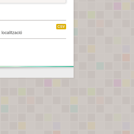
CSV
localització