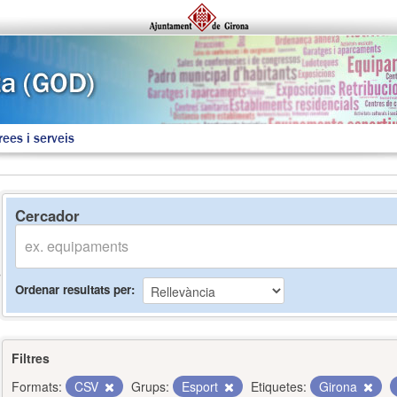
rees i serveis
Cercador
Ordenar resultats per
Filtres
Formats:
CSV
Grups:
Esport
Etiquetes:
Girona