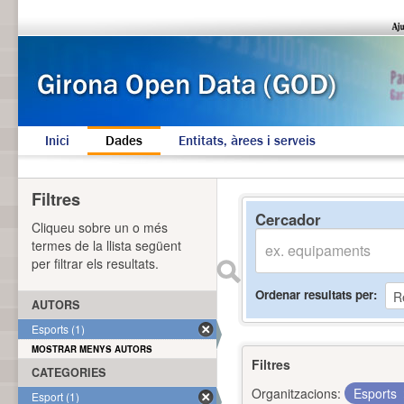
Inici
Dades
Entitats, àrees i serveis
Filtres
Cercador
Cliqueu sobre un o més
termes de la llista següent
per filtrar els resultats.
Ordenar resultats per
AUTORS
Esports (1)
MOSTRAR MENYS AUTORS
Filtres
CATEGORIES
Organitzacions:
Esports
Esport (1)