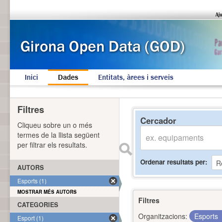
Inici
Dades
Entitats, àrees i serveis
Filtres
Cercador
Cliqueu sobre un o més
termes de la llista següent
per filtrar els resultats.
Ordenar resultats per
AUTORS
Esports (1)
MOSTRAR MÉS AUTORS
Filtres
CATEGORIES
Organitzacions:
Esports
Esport (1)