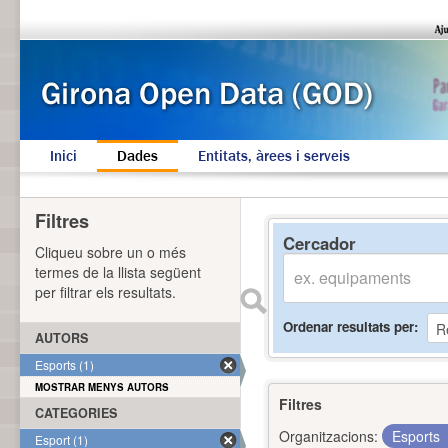
Inici
Dades
Entitats, àrees i serveis
Filtres
Cercador
Cliqueu sobre un o més
termes de la llista següent
per filtrar els resultats.
Ordenar resultats per
AUTORS
Esports (1)
MOSTRAR MENYS AUTORS
Filtres
CATEGORIES
Organitzacions:
Esports
Esport (1)