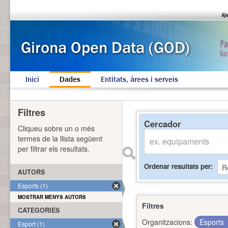
Inici
Dades
Entitats, àrees i serveis
Filtres
Cercador
Cliqueu sobre un o més
termes de la llista següent
per filtrar els resultats.
Ordenar resultats per
AUTORS
Esports (1)
MOSTRAR MENYS AUTORS
Filtres
CATEGORIES
Organitzacions:
Esports
Esport (1)