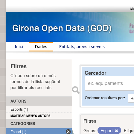
Inici
Dades
Entitats, àrees i serveis
Filtres
Cercador
Cliqueu sobre un o més
termes de la llista següent
per filtrar els resultats.
Ordenar resultats per
AUTORS
Esports (1)
MOSTRAR MENYS AUTORS
Filtres
CATEGORIES
Grups:
Esport
Etiqu
Esport (1)