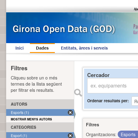
Inici
Dades
Entitats, àrees i serveis
Filtres
Cercador
Cliqueu sobre un o més
termes de la llista següent
per filtrar els resultats.
Ordenar resultats per
AUTORS
Esports (1)
MOSTRAR MENYS AUTORS
Filtres
CATEGORIES
Organitzacions:
Esports
Esport (1)