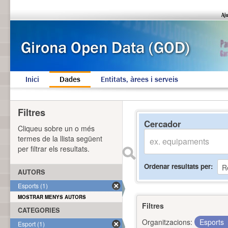
Inici
Dades
Entitats, àrees i serveis
Filtres
Cercador
Cliqueu sobre un o més
termes de la llista següent
per filtrar els resultats.
Ordenar resultats per
AUTORS
Esports (1)
MOSTRAR MENYS AUTORS
Filtres
CATEGORIES
Organitzacions:
Esports
Esport (1)