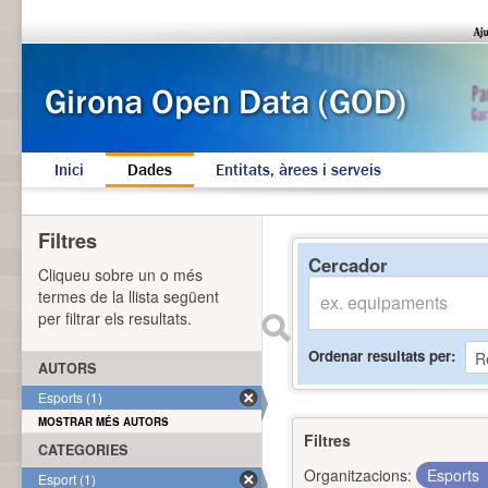
Inici
Dades
Entitats, àrees i serveis
Filtres
Cercador
Cliqueu sobre un o més
termes de la llista següent
per filtrar els resultats.
Ordenar resultats per
AUTORS
Esports (1)
MOSTRAR MÉS AUTORS
Filtres
CATEGORIES
Organitzacions:
Esports
Esport (1)