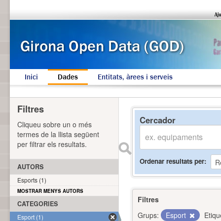
Inici
Dades
Entitats, àrees i serveis
Filtres
Cercador
Cliqueu sobre un o més
termes de la llista següent
per filtrar els resultats.
Ordenar resultats per
AUTORS
Esports (1)
MOSTRAR MENYS AUTORS
Filtres
CATEGORIES
Grups:
Esport
Etiqu
Esport (1)