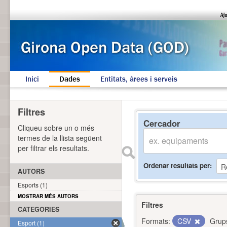
Inici
Dades
Entitats, àrees i serveis
Filtres
Cercador
Cliqueu sobre un o més
termes de la llista següent
per filtrar els resultats.
Ordenar resultats per
AUTORS
Esports (1)
MOSTRAR MÉS AUTORS
Filtres
CATEGORIES
Formats:
CSV
Grup
Esport (1)