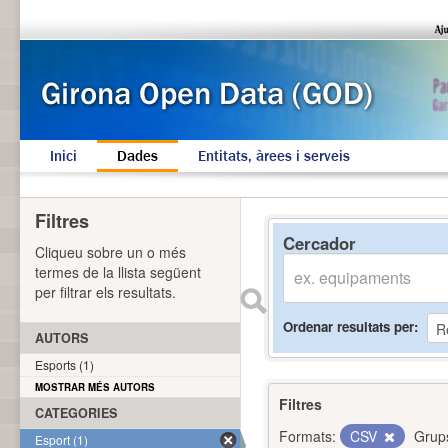
Inici
Dades
Entitats, àrees i serveis
Filtres
Cercador
Cliqueu sobre un o més
termes de la llista següent
per filtrar els resultats.
Ordenar resultats per
AUTORS
Esports (1)
MOSTRAR MÉS AUTORS
Filtres
CATEGORIES
Formats:
CSV
Grup
Esport (1)