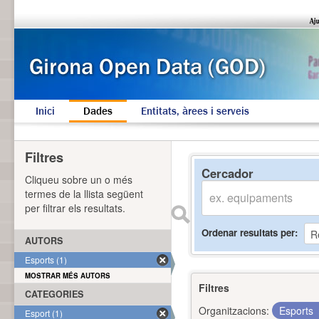
Inici
Dades
Entitats, àrees i serveis
Filtres
Cercador
Cliqueu sobre un o més
termes de la llista següent
per filtrar els resultats.
Ordenar resultats per
AUTORS
Esports (1)
MOSTRAR MÉS AUTORS
Filtres
CATEGORIES
Organitzacions:
Esports
Esport (1)