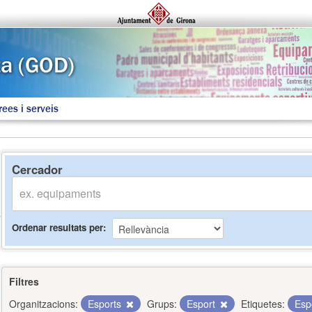
rees i serveis
Cercador
Ordenar resultats per
Filtres
Organitzacions:
Esports
Grups:
Esport
Etiquetes:
Esp