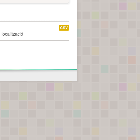
CSV
localització