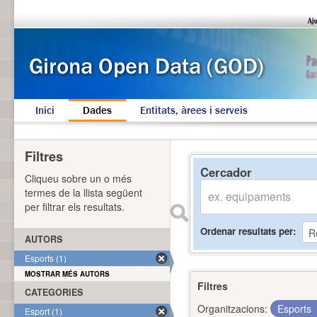
Inici
Dades
Entitats, àrees i serveis
Filtres
Cercador
Cliqueu sobre un o més
termes de la llista següent
per filtrar els resultats.
Ordenar resultats per
AUTORS
Esports (1)
MOSTRAR MÉS AUTORS
Filtres
CATEGORIES
Organitzacions:
Esports
Esport (1)