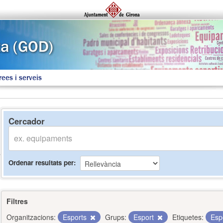
rees i serveis
Cercador
Ordenar resultats per
Filtres
Organitzacions:
Esports
Grups:
Esport
Etiquetes:
Esp