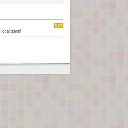
CSV
localització