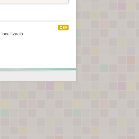
CSV
localització