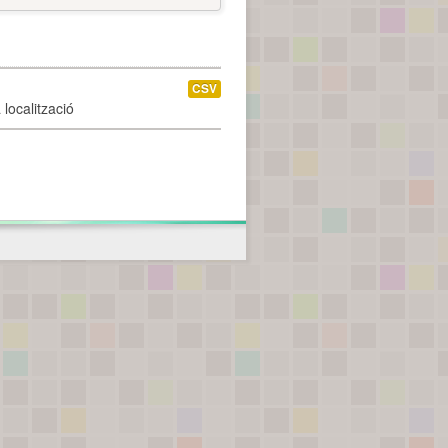
CSV
localització