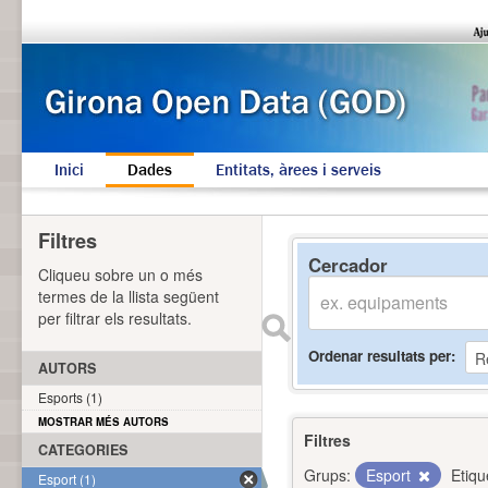
Inici
Dades
Entitats, àrees i serveis
Filtres
Cercador
Cliqueu sobre un o més
termes de la llista següent
per filtrar els resultats.
Ordenar resultats per
AUTORS
Esports (1)
MOSTRAR MÉS AUTORS
Filtres
CATEGORIES
Grups:
Esport
Etiqu
Esport (1)