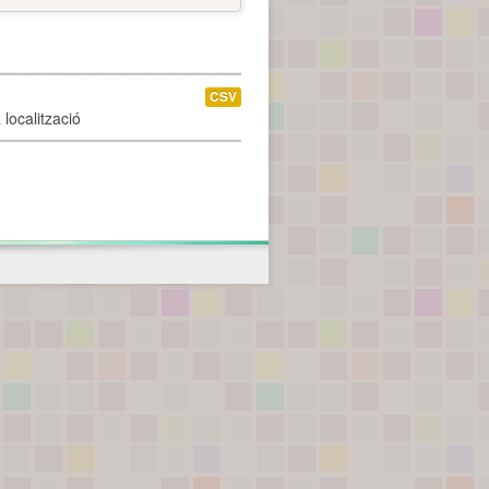
CSV
localització