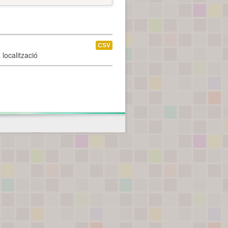
CSV
localització