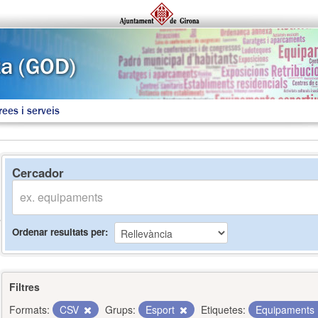
rees i serveis
Cercador
Ordenar resultats per
Filtres
Formats:
CSV
Grups:
Esport
Etiquetes:
Equipaments