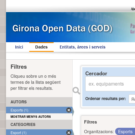
Inici
Dades
Entitats, àrees i serveis
Filtres
Cercador
Cliqueu sobre un o més
termes de la llista següent
per filtrar els resultats.
Ordenar resultats per
AUTORS
Esports (1)
MOSTRAR MENYS AUTORS
Filtres
CATEGORIES
Organitzacions:
Esports
Esport (1)