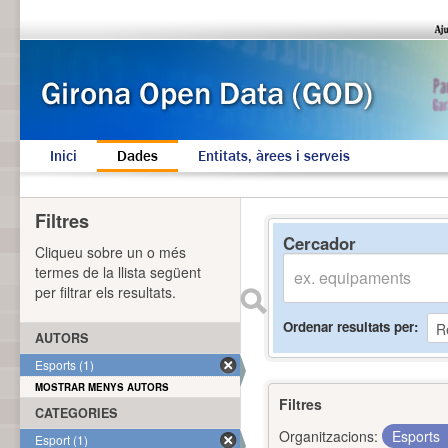
Inici
Dades
Entitats, àrees i serveis
Filtres
Cercador
Cliqueu sobre un o més
termes de la llista següent
per filtrar els resultats.
Ordenar resultats per
AUTORS
Esports (1)
MOSTRAR MENYS AUTORS
Filtres
CATEGORIES
Organitzacions:
Esports
Esport (1)