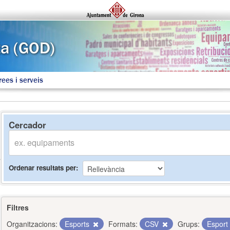
rees i serveis
Cercador
Ordenar resultats per
Filtres
Organitzacions:
Esports
Formats:
CSV
Grups:
Esport