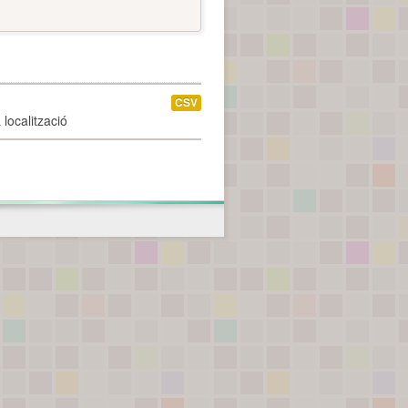
CSV
localització