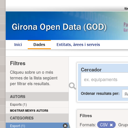
Inici
Dades
Entitats, àrees i serveis
Filtres
Cercador
Cliqueu sobre un o més
termes de la llista següent
per filtrar els resultats.
Ordenar resultats per
AUTORS
Esports (1)
MOSTRAR MENYS AUTORS
Filtres
CATEGORIES
Formats:
CSV
Grup
Esport (1)