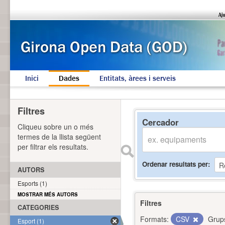
Inici
Dades
Entitats, àrees i serveis
Filtres
Cercador
Cliqueu sobre un o més
termes de la llista següent
per filtrar els resultats.
Ordenar resultats per
AUTORS
Esports (1)
MOSTRAR MÉS AUTORS
Filtres
CATEGORIES
Formats:
CSV
Grup
Esport (1)