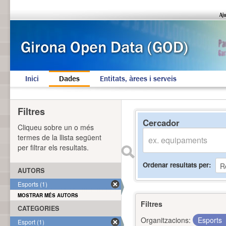
Inici
Dades
Entitats, àrees i serveis
Filtres
Cercador
Cliqueu sobre un o més
termes de la llista següent
per filtrar els resultats.
Ordenar resultats per
AUTORS
Esports (1)
MOSTRAR MÉS AUTORS
Filtres
CATEGORIES
Organitzacions:
Esports
Esport (1)