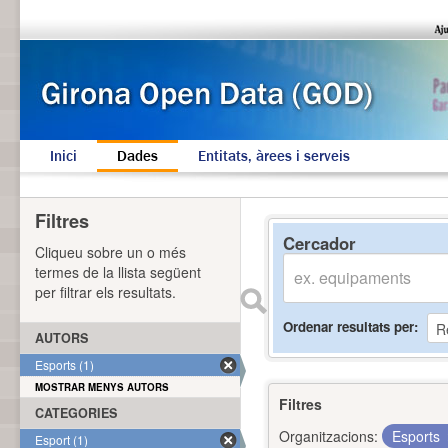
Inici
Dades
Entitats, àrees i serveis
Filtres
Cercador
Cliqueu sobre un o més
termes de la llista següent
per filtrar els resultats.
Ordenar resultats per
AUTORS
Esports (1)
MOSTRAR MENYS AUTORS
Filtres
CATEGORIES
Organitzacions:
Esports
Esport (1)