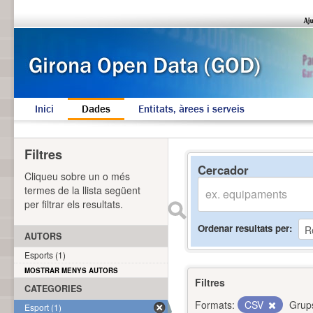
Inici
Dades
Entitats, àrees i serveis
Filtres
Cercador
Cliqueu sobre un o més
termes de la llista següent
per filtrar els resultats.
Ordenar resultats per
AUTORS
Esports (1)
MOSTRAR MENYS AUTORS
Filtres
CATEGORIES
Formats:
CSV
Grup
Esport (1)