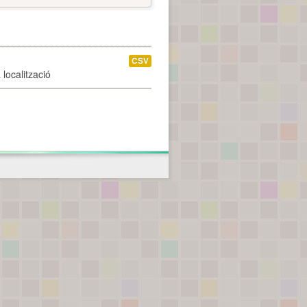
CSV
localització