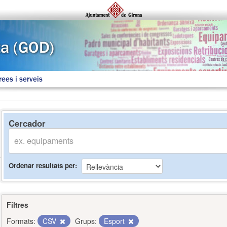
rees i serveis
Cercador
Ordenar resultats per
Filtres
Formats:
CSV
Grups:
Esport