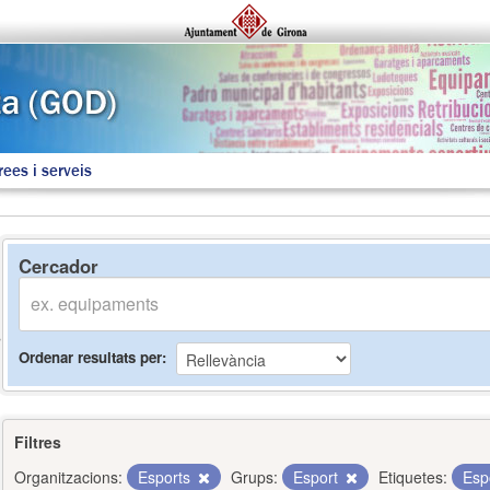
rees i serveis
Cercador
Ordenar resultats per
Filtres
Organitzacions:
Esports
Grups:
Esport
Etiquetes:
Esp