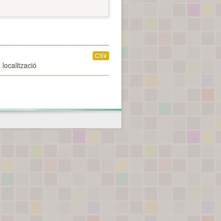
CSV
localització