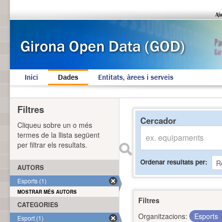
Inici
Dades
Entitats, àrees i serveis
Filtres
Cercador
Cliqueu sobre un o més
termes de la llista següent
per filtrar els resultats.
Ordenar resultats per
AUTORS
Esports (1)
MOSTRAR MÉS AUTORS
Filtres
CATEGORIES
Organitzacions:
Esports
Esport (1)