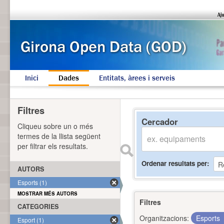
Inici
Dades
Entitats, àrees i serveis
Filtres
Cercador
Cliqueu sobre un o més
termes de la llista següent
per filtrar els resultats.
Ordenar resultats per
AUTORS
Esports (1)
MOSTRAR MÉS AUTORS
Filtres
CATEGORIES
Organitzacions:
Esports
Esport (1)