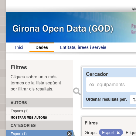
Inici
Dades
Entitats, àrees i serveis
Filtres
Cercador
Cliqueu sobre un o més
termes de la llista següent
per filtrar els resultats.
Ordenar resultats per
AUTORS
Esports (1)
MOSTRAR MÉS AUTORS
Filtres
CATEGORIES
Grups:
Esport
Etiqu
Esport (1)