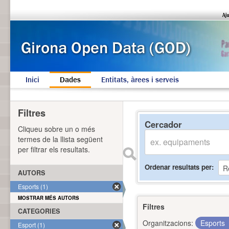
Inici
Dades
Entitats, àrees i serveis
Filtres
Cercador
Cliqueu sobre un o més
termes de la llista següent
per filtrar els resultats.
Ordenar resultats per
AUTORS
Esports (1)
MOSTRAR MÉS AUTORS
Filtres
CATEGORIES
Organitzacions:
Esports
Esport (1)