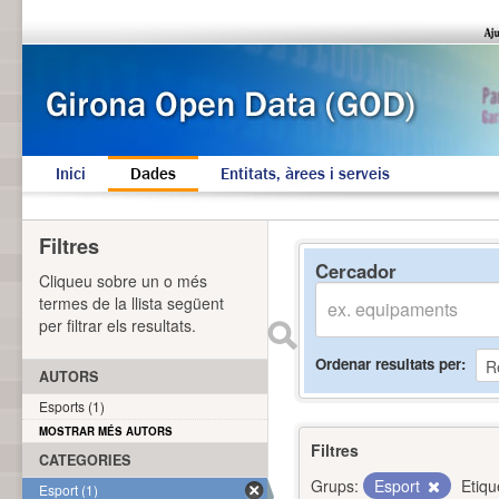
Inici
Dades
Entitats, àrees i serveis
Filtres
Cercador
Cliqueu sobre un o més
termes de la llista següent
per filtrar els resultats.
Ordenar resultats per
AUTORS
Esports (1)
MOSTRAR MÉS AUTORS
Filtres
CATEGORIES
Grups:
Esport
Etiqu
Esport (1)