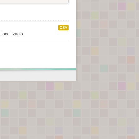
CSV
localització