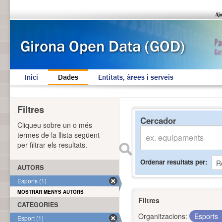
Inici
Dades
Entitats, àrees i serveis
Filtres
Cercador
Cliqueu sobre un o més
termes de la llista següent
per filtrar els resultats.
Ordenar resultats per
AUTORS
Esports (1)
MOSTRAR MENYS AUTORS
Filtres
CATEGORIES
Organitzacions:
Esports
Esport (1)