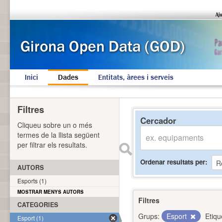
Inici
Dades
Entitats, àrees i serveis
Filtres
Cercador
Cliqueu sobre un o més
termes de la llista següent
per filtrar els resultats.
Ordenar resultats per
AUTORS
Esports (1)
MOSTRAR MENYS AUTORS
Filtres
CATEGORIES
Grups:
Esport
Etiqu
Esport (1)