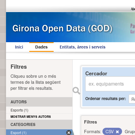
Inici
Dades
Entitats, àrees i serveis
Filtres
Cercador
Cliqueu sobre un o més
termes de la llista següent
per filtrar els resultats.
Ordenar resultats per
AUTORS
Esports (1)
MOSTRAR MENYS AUTORS
Filtres
CATEGORIES
Formats:
CSV
Grup
Esport (1)